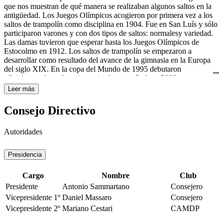
Curtis todavía usaba el nombre "rhythmic swimming" (natación
que nos muestran de qué manera se realizaban algunos saltos en la
rítmica) en su libro Rhythmic Swimming: A Source Book of
antigüedad. Los Juegos Olímpicos acogieron por primera vez a los
Synchronized Swimming and Water Pageantry (Minneapolis:
saltos de trampolín como disciplina en 1904. Fue en San Luís y sólo
Burgess Publishing Co., 1936). A pesar de esto, fue en Estados
participaron varones y con dos tipos de saltos: normalesy variedad.
Unidos de América donde obtuvo mayor importancia y
Las damas tuvieron que esperar hasta los Juegos Olímpicos de
trascendencia con las películas de Esther Williams, famosa actriz de
Estocolmo en 1912. Los saltos de trampolín se empezaron a
Hollywood y nadadora. A ella se le atribuye ser la gran impulsora de
desarrollar como resultado del avance de la gimnasia en la Europa
este deporte, por haberlo hecho famoso en sus películas de los años
del siglo XIX. En la copa del Mundo de 1995 debutaron
40 y 50 del siglo XX, haciéndolo llegar a todo el mundo. La
oficialmente los saltos sincronizados y en Sydney 2000 se
natación sincronizada femenina es deporte olímpico desde los
estrenaron como disciplina olímpica.
Leer más
Juegos Olímpicos de Los Ángeles en 1984.
Consejo Directivo
Autoridades
Presidencia
Cargo
Nombre
Club
Presidente
Antonio Sammartano
Consejero
Vicepresidente 1º
Daniel Massaro
Consejero
Vicepresidente 2º
Mariano Cestari
CAMDP