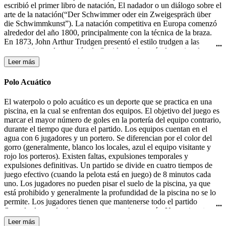
escribió el primer libro de natación, El nadador o un diálogo sobre el
arte de la natación(“Der Schwimmer oder ein Zweigespräch über
die Schwimmkunst”). La natación competitiva en Europa comenzó
alrededor del año 1800, principalmente con la técnica de la braza.
En 1873, John Arthur Trudgen presentó el estilo trudgen a las
competiciones de natación de Occidente, después de copiar el estilo
crol utilizado por los nativos americanos. Debido a la indiferencia
Leer más
británica para las salpicaduras, Trudgen empleó una patada de tijera
en lugar de la patada de estilo crol. La natación formó parte de los
Polo Acuático
primeros Juegos Olímpicos modernos en 1896 en Atenas. En 1902
Richard Cavill introdujo el estilo crol en el mundo occidental. En
El waterpolo o polo acuático es un deporte que se practica en una
1908, se creo la Federación Internacional de Natación (FINA). El
piscina, en la cual se enfrentan dos equipos. El objetivo del juego es
estilo mariposa fue desarrollado en la década de 1930 y fue en un
marcar el mayor número de goles en la portería del equipo contrario,
primer momento una variante del estilo braza, hasta que fue
durante el tiempo que dura el partido. Los equipos cuentan en el
aceptado como un estilo independiente en 1952.
agua con 6 jugadores y un portero. Se diferencian por el color del
gorro (generalmente, blanco los locales, azul el equipo visitante y
rojo los porteros). Existen faltas, expulsiones temporales y
expulsiones definitivas. Un partido se divide en cuatro tiempos de
juego efectivo (cuando la pelota está en juego) de 8 minutos cada
uno. Los jugadores no pueden pisar el suelo de la piscina, ya que
está prohibido y generalmente la profundidad de la piscina no se lo
permite. Los jugadores tienen que mantenerse todo el partido
flotando, lo que les hace consumir mucha energía. Un equipo tiene
30 segundos de posesión de la pelota para efectuar un lanzamiento a
Leer más