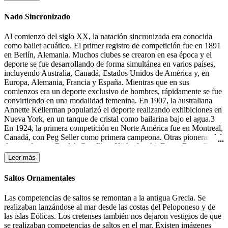
la portería contraria.
Nado Sincronizado
Al comienzo del siglo XX, la natación sincronizada era conocida
como ballet acuático. El primer registro de competición fue en 1891
en Berlín, Alemania. Muchos clubes se crearon en esa época y el
deporte se fue desarrollando de forma simultánea en varios países,
incluyendo Australia, Canadá, Estados Unidos de América y, en
Europa, Alemania, Francia y España. Mientras que en sus
comienzos era un deporte exclusivo de hombres, rápidamente se fue
convirtiendo en una modalidad femenina. En 1907, la australiana
Annette Kellerman popularizó el deporte realizando exhibiciones en
Nueva York, en un tanque de cristal como bailarina bajo el agua.3
En 1924, la primera competición en Norte América fue en Montreal,
Canadá, con Peg Seller como primera campeona. Otras pioneras del
deporte fueron: Beulah Gundling, Käthe Jacobi, Dawn Bean, Billie
MacKellar, Teresa Anderson y Gail Johnson. Muchas de las
Leer más
competiciones de esos días todavía se desarrollaban en lagos y ríos.
Durante los años 30 del siglo XX tuvieron lugar las primeras
Saltos Ornamentales
competiciones en Alemania, Canadá y los Estados Unidos.4 En
1933-1934 Katherine Curtis organizó un espectáculo, "The Modern
Las competencias de saltos se remontan a la antigua Grecia. Se
Mermaids" ("Las Sirenas Modernas"), para Feria Mundial en
realizaban lanzándose al mar desde las costas del Peloponeso y de
Chicago, el cual el presentador lo anunció como "natación
las islas Eólicas. Los cretenses también nos dejaron vestigios de que
sincronizada". Ésta fue la primera mención a este término, aunque
se realizaban competencias de saltos en el mar. Existen imágenes