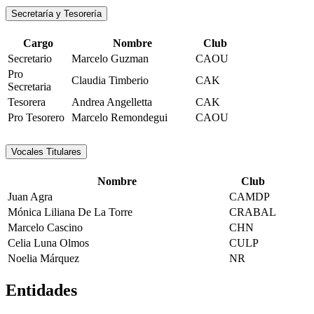
Secretaría y Tesorería
Cargo
Nombre
Club
Secretario
Marcelo Guzman
CAOU
Pro
Claudia Timberio
CAK
Secretaria
Tesorera
Andrea Angelletta
CAK
Pro Tesorero
Marcelo Remondegui
CAOU
Vocales Titulares
Nombre
Club
Juan Agra
CAMDP
Mónica Liliana De La Torre
CRABAL
Marcelo Cascino
CHN
Celia Luna Olmos
CULP
Noelia Márquez
NR
Entidades