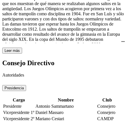
Curtis todavía usaba el nombre "rhythmic swimming" (natación
que nos muestran de qué manera se realizaban algunos saltos en la
rítmica) en su libro Rhythmic Swimming: A Source Book of
antigüedad. Los Juegos Olímpicos acogieron por primera vez a los
Synchronized Swimming and Water Pageantry (Minneapolis:
saltos de trampolín como disciplina en 1904. Fue en San Luís y sólo
Burgess Publishing Co., 1936). A pesar de esto, fue en Estados
participaron varones y con dos tipos de saltos: normalesy variedad.
Unidos de América donde obtuvo mayor importancia y
Las damas tuvieron que esperar hasta los Juegos Olímpicos de
trascendencia con las películas de Esther Williams, famosa actriz de
Estocolmo en 1912. Los saltos de trampolín se empezaron a
Hollywood y nadadora. A ella se le atribuye ser la gran impulsora de
desarrollar como resultado del avance de la gimnasia en la Europa
este deporte, por haberlo hecho famoso en sus películas de los años
del siglo XIX. En la copa del Mundo de 1995 debutaron
40 y 50 del siglo XX, haciéndolo llegar a todo el mundo. La
oficialmente los saltos sincronizados y en Sydney 2000 se
natación sincronizada femenina es deporte olímpico desde los
estrenaron como disciplina olímpica.
Leer más
Juegos Olímpicos de Los Ángeles en 1984.
Consejo Directivo
Autoridades
Presidencia
Cargo
Nombre
Club
Presidente
Antonio Sammartano
Consejero
Vicepresidente 1º
Daniel Massaro
Consejero
Vicepresidente 2º
Mariano Cestari
CAMDP