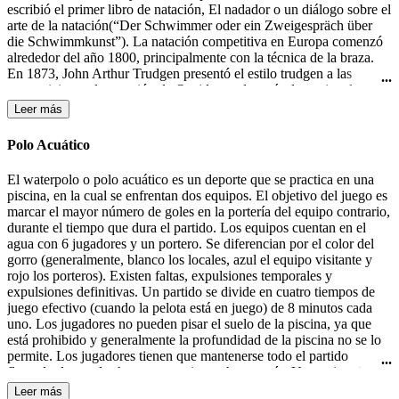
escribió el primer libro de natación, El nadador o un diálogo sobre el
arte de la natación(“Der Schwimmer oder ein Zweigespräch über
die Schwimmkunst”). La natación competitiva en Europa comenzó
alrededor del año 1800, principalmente con la técnica de la braza.
En 1873, John Arthur Trudgen presentó el estilo trudgen a las
competiciones de natación de Occidente, después de copiar el estilo
crol utilizado por los nativos americanos. Debido a la indiferencia
Leer más
británica para las salpicaduras, Trudgen empleó una patada de tijera
en lugar de la patada de estilo crol. La natación formó parte de los
Polo Acuático
primeros Juegos Olímpicos modernos en 1896 en Atenas. En 1902
Richard Cavill introdujo el estilo crol en el mundo occidental. En
El waterpolo o polo acuático es un deporte que se practica en una
1908, se creo la Federación Internacional de Natación (FINA). El
piscina, en la cual se enfrentan dos equipos. El objetivo del juego es
estilo mariposa fue desarrollado en la década de 1930 y fue en un
marcar el mayor número de goles en la portería del equipo contrario,
primer momento una variante del estilo braza, hasta que fue
durante el tiempo que dura el partido. Los equipos cuentan en el
aceptado como un estilo independiente en 1952.
agua con 6 jugadores y un portero. Se diferencian por el color del
gorro (generalmente, blanco los locales, azul el equipo visitante y
rojo los porteros). Existen faltas, expulsiones temporales y
expulsiones definitivas. Un partido se divide en cuatro tiempos de
juego efectivo (cuando la pelota está en juego) de 8 minutos cada
uno. Los jugadores no pueden pisar el suelo de la piscina, ya que
está prohibido y generalmente la profundidad de la piscina no se lo
permite. Los jugadores tienen que mantenerse todo el partido
flotando, lo que les hace consumir mucha energía. Un equipo tiene
30 segundos de posesión de la pelota para efectuar un lanzamiento a
Leer más