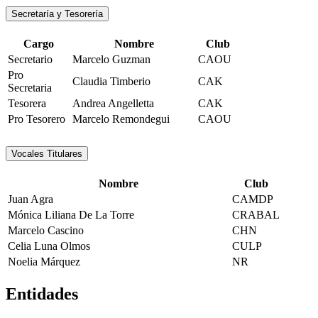
Secretaría y Tesorería
Cargo
Nombre
Club
Secretario
Marcelo Guzman
CAOU
Pro
Claudia Timberio
CAK
Secretaria
Tesorera
Andrea Angelletta
CAK
Pro Tesorero
Marcelo Remondegui
CAOU
Vocales Titulares
Nombre
Club
Juan Agra
CAMDP
Mónica Liliana De La Torre
CRABAL
Marcelo Cascino
CHN
Celia Luna Olmos
CULP
Noelia Márquez
NR
Entidades