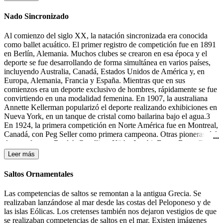
la portería contraria.
Nado Sincronizado
Al comienzo del siglo XX, la natación sincronizada era conocida
como ballet acuático. El primer registro de competición fue en 1891
en Berlín, Alemania. Muchos clubes se crearon en esa época y el
deporte se fue desarrollando de forma simultánea en varios países,
incluyendo Australia, Canadá, Estados Unidos de América y, en
Europa, Alemania, Francia y España. Mientras que en sus
comienzos era un deporte exclusivo de hombres, rápidamente se fue
convirtiendo en una modalidad femenina. En 1907, la australiana
Annette Kellerman popularizó el deporte realizando exhibiciones en
Nueva York, en un tanque de cristal como bailarina bajo el agua.3
En 1924, la primera competición en Norte América fue en Montreal,
Canadá, con Peg Seller como primera campeona. Otras pioneras del
deporte fueron: Beulah Gundling, Käthe Jacobi, Dawn Bean, Billie
MacKellar, Teresa Anderson y Gail Johnson. Muchas de las
Leer más
competiciones de esos días todavía se desarrollaban en lagos y ríos.
Durante los años 30 del siglo XX tuvieron lugar las primeras
Saltos Ornamentales
competiciones en Alemania, Canadá y los Estados Unidos.4 En
1933-1934 Katherine Curtis organizó un espectáculo, "The Modern
Las competencias de saltos se remontan a la antigua Grecia. Se
Mermaids" ("Las Sirenas Modernas"), para Feria Mundial en
realizaban lanzándose al mar desde las costas del Peloponeso y de
Chicago, el cual el presentador lo anunció como "natación
las islas Eólicas. Los cretenses también nos dejaron vestigios de que
sincronizada". Ésta fue la primera mención a este término, aunque
se realizaban competencias de saltos en el mar. Existen imágenes