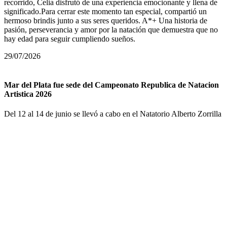
recorrido, Celia disfrutó de una experiencia emocionante y llena de
significado.Para cerrar este momento tan especial, compartió un
hermoso brindis junto a sus seres queridos. A*+ Una historia de
pasión, perseverancia y amor por la natación que demuestra que no
hay edad para seguir cumpliendo sueños.
29/07/2026
Mar del Plata fue sede del Campeonato Republica de Natacion
Artistica 2026
Del 12 al 14 de junio se llevó a cabo en el Natatorio Alberto Zorrilla
de Mar del Plata el Campeonato República de NataciónArtistica,
organizado por Fenbas junto al Club Atlantis @nadoart.mdp y con
el acompañamiento del EMDER@natatoriozorrillaEl certamen
reunió a deportistas de las provincias de Buenos Aires, Santa Fe,
Córdoba y Santiago del Estero, con la participación de más de 30
nadadoras marplatenses en las categorías Infantil, Juvenil, Junior y
Senior.Podios generales:GER Rosario - 292 puntos @gersincroClub
Atlantis Mar del Plata - 241 puntos @nadoart.mdp3Nademos - 206
puntos @nademosargentina
23/06/2026