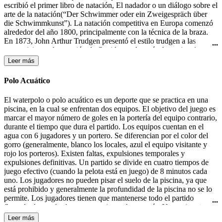
escribió el primer libro de natación, El nadador o un diálogo sobre el
arte de la natación(“Der Schwimmer oder ein Zweigespräch über
die Schwimmkunst”). La natación competitiva en Europa comenzó
alrededor del año 1800, principalmente con la técnica de la braza.
En 1873, John Arthur Trudgen presentó el estilo trudgen a las
competiciones de natación de Occidente, después de copiar el estilo
crol utilizado por los nativos americanos. Debido a la indiferencia
Leer más
británica para las salpicaduras, Trudgen empleó una patada de tijera
en lugar de la patada de estilo crol. La natación formó parte de los
Polo Acuático
primeros Juegos Olímpicos modernos en 1896 en Atenas. En 1902
Richard Cavill introdujo el estilo crol en el mundo occidental. En
El waterpolo o polo acuático es un deporte que se practica en una
1908, se creo la Federación Internacional de Natación (FINA). El
piscina, en la cual se enfrentan dos equipos. El objetivo del juego es
estilo mariposa fue desarrollado en la década de 1930 y fue en un
marcar el mayor número de goles en la portería del equipo contrario,
primer momento una variante del estilo braza, hasta que fue
durante el tiempo que dura el partido. Los equipos cuentan en el
aceptado como un estilo independiente en 1952.
agua con 6 jugadores y un portero. Se diferencian por el color del
gorro (generalmente, blanco los locales, azul el equipo visitante y
rojo los porteros). Existen faltas, expulsiones temporales y
expulsiones definitivas. Un partido se divide en cuatro tiempos de
juego efectivo (cuando la pelota está en juego) de 8 minutos cada
uno. Los jugadores no pueden pisar el suelo de la piscina, ya que
está prohibido y generalmente la profundidad de la piscina no se lo
permite. Los jugadores tienen que mantenerse todo el partido
flotando, lo que les hace consumir mucha energía. Un equipo tiene
30 segundos de posesión de la pelota para efectuar un lanzamiento a
Leer más