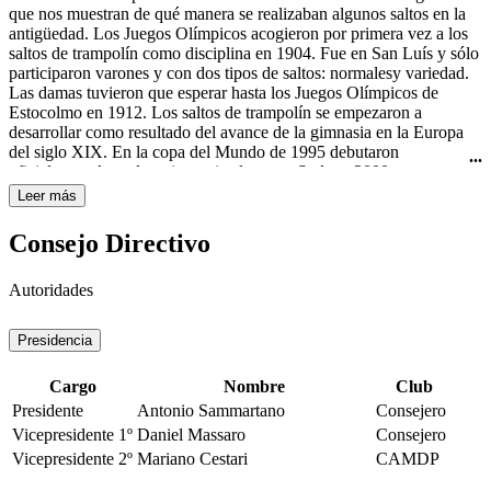
Curtis todavía usaba el nombre "rhythmic swimming" (natación
que nos muestran de qué manera se realizaban algunos saltos en la
rítmica) en su libro Rhythmic Swimming: A Source Book of
antigüedad. Los Juegos Olímpicos acogieron por primera vez a los
Synchronized Swimming and Water Pageantry (Minneapolis:
saltos de trampolín como disciplina en 1904. Fue en San Luís y sólo
Burgess Publishing Co., 1936). A pesar de esto, fue en Estados
participaron varones y con dos tipos de saltos: normalesy variedad.
Unidos de América donde obtuvo mayor importancia y
Las damas tuvieron que esperar hasta los Juegos Olímpicos de
trascendencia con las películas de Esther Williams, famosa actriz de
Estocolmo en 1912. Los saltos de trampolín se empezaron a
Hollywood y nadadora. A ella se le atribuye ser la gran impulsora de
desarrollar como resultado del avance de la gimnasia en la Europa
este deporte, por haberlo hecho famoso en sus películas de los años
del siglo XIX. En la copa del Mundo de 1995 debutaron
40 y 50 del siglo XX, haciéndolo llegar a todo el mundo. La
oficialmente los saltos sincronizados y en Sydney 2000 se
natación sincronizada femenina es deporte olímpico desde los
estrenaron como disciplina olímpica.
Leer más
Juegos Olímpicos de Los Ángeles en 1984.
Consejo Directivo
Autoridades
Presidencia
Cargo
Nombre
Club
Presidente
Antonio Sammartano
Consejero
Vicepresidente 1º
Daniel Massaro
Consejero
Vicepresidente 2º
Mariano Cestari
CAMDP