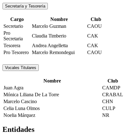
Secretaría y Tesorería
Cargo
Nombre
Club
Secretario
Marcelo Guzman
CAOU
Pro
Claudia Timberio
CAK
Secretaria
Tesorera
Andrea Angelletta
CAK
Pro Tesorero
Marcelo Remondegui
CAOU
Vocales Titulares
Nombre
Club
Juan Agra
CAMDP
Mónica Liliana De La Torre
CRABAL
Marcelo Cascino
CHN
Celia Luna Olmos
CULP
Noelia Márquez
NR
Entidades