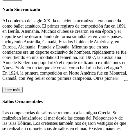
la portería contraria.
Nado Sincronizado
Al comienzo del siglo XX, la natación sincronizada era conocida
como ballet acuático. El primer registro de competición fue en 1891
en Berlín, Alemania. Muchos clubes se crearon en esa época y el
deporte se fue desarrollando de forma simultánea en varios países,
incluyendo Australia, Canadá, Estados Unidos de América y, en
Europa, Alemania, Francia y España. Mientras que en sus
comienzos era un deporte exclusivo de hombres, rápidamente se fue
convirtiendo en una modalidad femenina. En 1907, la australiana
Annette Kellerman popularizó el deporte realizando exhibiciones en
Nueva York, en un tanque de cristal como bailarina bajo el agua.3
En 1924, la primera competición en Norte América fue en Montreal,
Canadá, con Peg Seller como primera campeona. Otras pioneras del
deporte fueron: Beulah Gundling, Käthe Jacobi, Dawn Bean, Billie
MacKellar, Teresa Anderson y Gail Johnson. Muchas de las
Leer más
competiciones de esos días todavía se desarrollaban en lagos y ríos.
Durante los años 30 del siglo XX tuvieron lugar las primeras
Saltos Ornamentales
competiciones en Alemania, Canadá y los Estados Unidos.4 En
1933-1934 Katherine Curtis organizó un espectáculo, "The Modern
Las competencias de saltos se remontan a la antigua Grecia. Se
Mermaids" ("Las Sirenas Modernas"), para Feria Mundial en
realizaban lanzándose al mar desde las costas del Peloponeso y de
Chicago, el cual el presentador lo anunció como "natación
las islas Eólicas. Los cretenses también nos dejaron vestigios de que
sincronizada". Ésta fue la primera mención a este término, aunque
se realizaban competencias de saltos en el mar. Existen imágenes