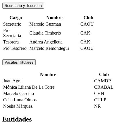
Secretaría y Tesorería
Cargo
Nombre
Club
Secretario
Marcelo Guzman
CAOU
Pro
Claudia Timberio
CAK
Secretaria
Tesorera
Andrea Angelletta
CAK
Pro Tesorero
Marcelo Remondegui
CAOU
Vocales Titulares
Nombre
Club
Juan Agra
CAMDP
Mónica Liliana De La Torre
CRABAL
Marcelo Cascino
CHN
Celia Luna Olmos
CULP
Noelia Márquez
NR
Entidades