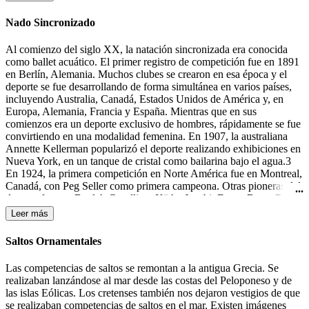
la portería contraria.
Nado Sincronizado
Al comienzo del siglo XX, la natación sincronizada era conocida
como ballet acuático. El primer registro de competición fue en 1891
en Berlín, Alemania. Muchos clubes se crearon en esa época y el
deporte se fue desarrollando de forma simultánea en varios países,
incluyendo Australia, Canadá, Estados Unidos de América y, en
Europa, Alemania, Francia y España. Mientras que en sus
comienzos era un deporte exclusivo de hombres, rápidamente se fue
convirtiendo en una modalidad femenina. En 1907, la australiana
Annette Kellerman popularizó el deporte realizando exhibiciones en
Nueva York, en un tanque de cristal como bailarina bajo el agua.3
En 1924, la primera competición en Norte América fue en Montreal,
Canadá, con Peg Seller como primera campeona. Otras pioneras del
deporte fueron: Beulah Gundling, Käthe Jacobi, Dawn Bean, Billie
MacKellar, Teresa Anderson y Gail Johnson. Muchas de las
Leer más
competiciones de esos días todavía se desarrollaban en lagos y ríos.
Durante los años 30 del siglo XX tuvieron lugar las primeras
Saltos Ornamentales
competiciones en Alemania, Canadá y los Estados Unidos.4 En
1933-1934 Katherine Curtis organizó un espectáculo, "The Modern
Las competencias de saltos se remontan a la antigua Grecia. Se
Mermaids" ("Las Sirenas Modernas"), para Feria Mundial en
realizaban lanzándose al mar desde las costas del Peloponeso y de
Chicago, el cual el presentador lo anunció como "natación
las islas Eólicas. Los cretenses también nos dejaron vestigios de que
sincronizada". Ésta fue la primera mención a este término, aunque
se realizaban competencias de saltos en el mar. Existen imágenes