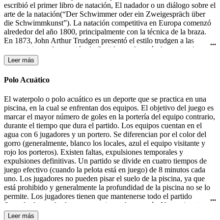
escribió el primer libro de natación, El nadador o un diálogo sobre el
arte de la natación(“Der Schwimmer oder ein Zweigespräch über
die Schwimmkunst”). La natación competitiva en Europa comenzó
alrededor del año 1800, principalmente con la técnica de la braza.
En 1873, John Arthur Trudgen presentó el estilo trudgen a las
competiciones de natación de Occidente, después de copiar el estilo
crol utilizado por los nativos americanos. Debido a la indiferencia
Leer más
británica para las salpicaduras, Trudgen empleó una patada de tijera
en lugar de la patada de estilo crol. La natación formó parte de los
Polo Acuático
primeros Juegos Olímpicos modernos en 1896 en Atenas. En 1902
Richard Cavill introdujo el estilo crol en el mundo occidental. En
El waterpolo o polo acuático es un deporte que se practica en una
1908, se creo la Federación Internacional de Natación (FINA). El
piscina, en la cual se enfrentan dos equipos. El objetivo del juego es
estilo mariposa fue desarrollado en la década de 1930 y fue en un
marcar el mayor número de goles en la portería del equipo contrario,
primer momento una variante del estilo braza, hasta que fue
durante el tiempo que dura el partido. Los equipos cuentan en el
aceptado como un estilo independiente en 1952.
agua con 6 jugadores y un portero. Se diferencian por el color del
gorro (generalmente, blanco los locales, azul el equipo visitante y
rojo los porteros). Existen faltas, expulsiones temporales y
expulsiones definitivas. Un partido se divide en cuatro tiempos de
juego efectivo (cuando la pelota está en juego) de 8 minutos cada
uno. Los jugadores no pueden pisar el suelo de la piscina, ya que
está prohibido y generalmente la profundidad de la piscina no se lo
permite. Los jugadores tienen que mantenerse todo el partido
flotando, lo que les hace consumir mucha energía. Un equipo tiene
30 segundos de posesión de la pelota para efectuar un lanzamiento a
Leer más