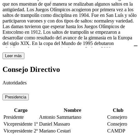
Curtis todavía usaba el nombre "rhythmic swimming" (natación
que nos muestran de qué manera se realizaban algunos saltos en la
rítmica) en su libro Rhythmic Swimming: A Source Book of
antigüedad. Los Juegos Olímpicos acogieron por primera vez a los
Synchronized Swimming and Water Pageantry (Minneapolis:
saltos de trampolín como disciplina en 1904. Fue en San Luís y sólo
Burgess Publishing Co., 1936). A pesar de esto, fue en Estados
participaron varones y con dos tipos de saltos: normalesy variedad.
Unidos de América donde obtuvo mayor importancia y
Las damas tuvieron que esperar hasta los Juegos Olímpicos de
trascendencia con las películas de Esther Williams, famosa actriz de
Estocolmo en 1912. Los saltos de trampolín se empezaron a
Hollywood y nadadora. A ella se le atribuye ser la gran impulsora de
desarrollar como resultado del avance de la gimnasia en la Europa
este deporte, por haberlo hecho famoso en sus películas de los años
del siglo XIX. En la copa del Mundo de 1995 debutaron
40 y 50 del siglo XX, haciéndolo llegar a todo el mundo. La
oficialmente los saltos sincronizados y en Sydney 2000 se
natación sincronizada femenina es deporte olímpico desde los
estrenaron como disciplina olímpica.
Leer más
Juegos Olímpicos de Los Ángeles en 1984.
Consejo Directivo
Autoridades
Presidencia
Cargo
Nombre
Club
Presidente
Antonio Sammartano
Consejero
Vicepresidente 1º
Daniel Massaro
Consejero
Vicepresidente 2º
Mariano Cestari
CAMDP