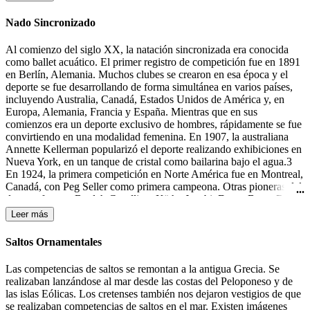
la portería contraria.
Nado Sincronizado
Al comienzo del siglo XX, la natación sincronizada era conocida
como ballet acuático. El primer registro de competición fue en 1891
en Berlín, Alemania. Muchos clubes se crearon en esa época y el
deporte se fue desarrollando de forma simultánea en varios países,
incluyendo Australia, Canadá, Estados Unidos de América y, en
Europa, Alemania, Francia y España. Mientras que en sus
comienzos era un deporte exclusivo de hombres, rápidamente se fue
convirtiendo en una modalidad femenina. En 1907, la australiana
Annette Kellerman popularizó el deporte realizando exhibiciones en
Nueva York, en un tanque de cristal como bailarina bajo el agua.3
En 1924, la primera competición en Norte América fue en Montreal,
Canadá, con Peg Seller como primera campeona. Otras pioneras del
deporte fueron: Beulah Gundling, Käthe Jacobi, Dawn Bean, Billie
MacKellar, Teresa Anderson y Gail Johnson. Muchas de las
Leer más
competiciones de esos días todavía se desarrollaban en lagos y ríos.
Durante los años 30 del siglo XX tuvieron lugar las primeras
Saltos Ornamentales
competiciones en Alemania, Canadá y los Estados Unidos.4 En
1933-1934 Katherine Curtis organizó un espectáculo, "The Modern
Las competencias de saltos se remontan a la antigua Grecia. Se
Mermaids" ("Las Sirenas Modernas"), para Feria Mundial en
realizaban lanzándose al mar desde las costas del Peloponeso y de
Chicago, el cual el presentador lo anunció como "natación
las islas Eólicas. Los cretenses también nos dejaron vestigios de que
sincronizada". Ésta fue la primera mención a este término, aunque
se realizaban competencias de saltos en el mar. Existen imágenes