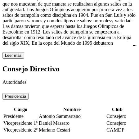
Curtis todavía usaba el nombre "rhythmic swimming" (natación
que nos muestran de qué manera se realizaban algunos saltos en la
rítmica) en su libro Rhythmic Swimming: A Source Book of
antigüedad. Los Juegos Olímpicos acogieron por primera vez a los
Synchronized Swimming and Water Pageantry (Minneapolis:
saltos de trampolín como disciplina en 1904. Fue en San Luís y sólo
Burgess Publishing Co., 1936). A pesar de esto, fue en Estados
participaron varones y con dos tipos de saltos: normalesy variedad.
Unidos de América donde obtuvo mayor importancia y
Las damas tuvieron que esperar hasta los Juegos Olímpicos de
trascendencia con las películas de Esther Williams, famosa actriz de
Estocolmo en 1912. Los saltos de trampolín se empezaron a
Hollywood y nadadora. A ella se le atribuye ser la gran impulsora de
desarrollar como resultado del avance de la gimnasia en la Europa
este deporte, por haberlo hecho famoso en sus películas de los años
del siglo XIX. En la copa del Mundo de 1995 debutaron
40 y 50 del siglo XX, haciéndolo llegar a todo el mundo. La
oficialmente los saltos sincronizados y en Sydney 2000 se
natación sincronizada femenina es deporte olímpico desde los
estrenaron como disciplina olímpica.
Leer más
Juegos Olímpicos de Los Ángeles en 1984.
Consejo Directivo
Autoridades
Presidencia
Cargo
Nombre
Club
Presidente
Antonio Sammartano
Consejero
Vicepresidente 1º
Daniel Massaro
Consejero
Vicepresidente 2º
Mariano Cestari
CAMDP