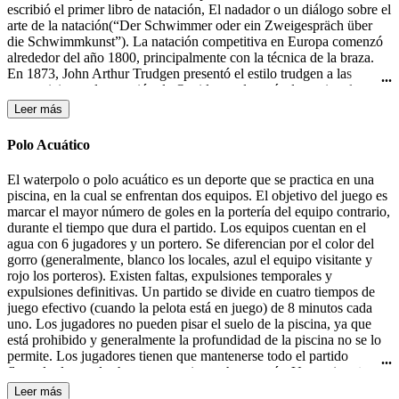
escribió el primer libro de natación, El nadador o un diálogo sobre el
arte de la natación(“Der Schwimmer oder ein Zweigespräch über
die Schwimmkunst”). La natación competitiva en Europa comenzó
alrededor del año 1800, principalmente con la técnica de la braza.
En 1873, John Arthur Trudgen presentó el estilo trudgen a las
competiciones de natación de Occidente, después de copiar el estilo
crol utilizado por los nativos americanos. Debido a la indiferencia
Leer más
británica para las salpicaduras, Trudgen empleó una patada de tijera
en lugar de la patada de estilo crol. La natación formó parte de los
Polo Acuático
primeros Juegos Olímpicos modernos en 1896 en Atenas. En 1902
Richard Cavill introdujo el estilo crol en el mundo occidental. En
El waterpolo o polo acuático es un deporte que se practica en una
1908, se creo la Federación Internacional de Natación (FINA). El
piscina, en la cual se enfrentan dos equipos. El objetivo del juego es
estilo mariposa fue desarrollado en la década de 1930 y fue en un
marcar el mayor número de goles en la portería del equipo contrario,
primer momento una variante del estilo braza, hasta que fue
durante el tiempo que dura el partido. Los equipos cuentan en el
aceptado como un estilo independiente en 1952.
agua con 6 jugadores y un portero. Se diferencian por el color del
gorro (generalmente, blanco los locales, azul el equipo visitante y
rojo los porteros). Existen faltas, expulsiones temporales y
expulsiones definitivas. Un partido se divide en cuatro tiempos de
juego efectivo (cuando la pelota está en juego) de 8 minutos cada
uno. Los jugadores no pueden pisar el suelo de la piscina, ya que
está prohibido y generalmente la profundidad de la piscina no se lo
permite. Los jugadores tienen que mantenerse todo el partido
flotando, lo que les hace consumir mucha energía. Un equipo tiene
30 segundos de posesión de la pelota para efectuar un lanzamiento a
Leer más