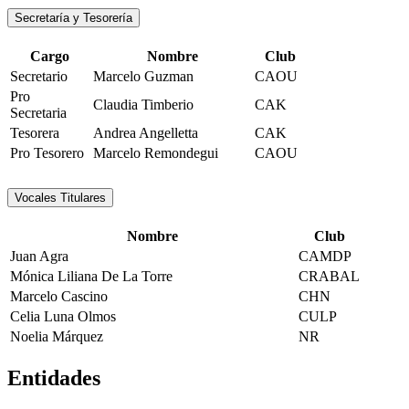
Secretaría y Tesorería
Cargo
Nombre
Club
Secretario
Marcelo Guzman
CAOU
Pro
Claudia Timberio
CAK
Secretaria
Tesorera
Andrea Angelletta
CAK
Pro Tesorero
Marcelo Remondegui
CAOU
Vocales Titulares
Nombre
Club
Juan Agra
CAMDP
Mónica Liliana De La Torre
CRABAL
Marcelo Cascino
CHN
Celia Luna Olmos
CULP
Noelia Márquez
NR
Entidades