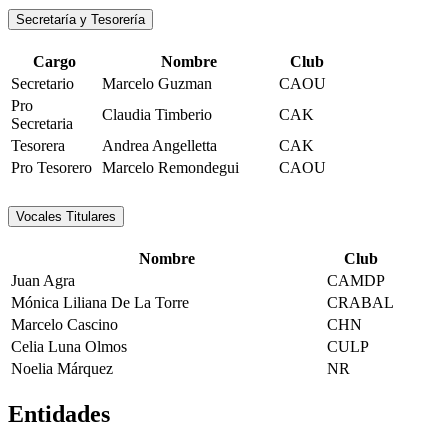
Secretaría y Tesorería
Cargo
Nombre
Club
Secretario
Marcelo Guzman
CAOU
Pro
Claudia Timberio
CAK
Secretaria
Tesorera
Andrea Angelletta
CAK
Pro Tesorero
Marcelo Remondegui
CAOU
Vocales Titulares
Nombre
Club
Juan Agra
CAMDP
Mónica Liliana De La Torre
CRABAL
Marcelo Cascino
CHN
Celia Luna Olmos
CULP
Noelia Márquez
NR
Entidades