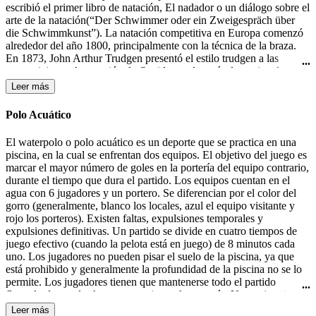
escribió el primer libro de natación, El nadador o un diálogo sobre el
arte de la natación(“Der Schwimmer oder ein Zweigespräch über
die Schwimmkunst”). La natación competitiva en Europa comenzó
alrededor del año 1800, principalmente con la técnica de la braza.
En 1873, John Arthur Trudgen presentó el estilo trudgen a las
competiciones de natación de Occidente, después de copiar el estilo
crol utilizado por los nativos americanos. Debido a la indiferencia
Leer más
británica para las salpicaduras, Trudgen empleó una patada de tijera
en lugar de la patada de estilo crol. La natación formó parte de los
Polo Acuático
primeros Juegos Olímpicos modernos en 1896 en Atenas. En 1902
Richard Cavill introdujo el estilo crol en el mundo occidental. En
El waterpolo o polo acuático es un deporte que se practica en una
1908, se creo la Federación Internacional de Natación (FINA). El
piscina, en la cual se enfrentan dos equipos. El objetivo del juego es
estilo mariposa fue desarrollado en la década de 1930 y fue en un
marcar el mayor número de goles en la portería del equipo contrario,
primer momento una variante del estilo braza, hasta que fue
durante el tiempo que dura el partido. Los equipos cuentan en el
aceptado como un estilo independiente en 1952.
agua con 6 jugadores y un portero. Se diferencian por el color del
gorro (generalmente, blanco los locales, azul el equipo visitante y
rojo los porteros). Existen faltas, expulsiones temporales y
expulsiones definitivas. Un partido se divide en cuatro tiempos de
juego efectivo (cuando la pelota está en juego) de 8 minutos cada
uno. Los jugadores no pueden pisar el suelo de la piscina, ya que
está prohibido y generalmente la profundidad de la piscina no se lo
permite. Los jugadores tienen que mantenerse todo el partido
flotando, lo que les hace consumir mucha energía. Un equipo tiene
30 segundos de posesión de la pelota para efectuar un lanzamiento a
Leer más