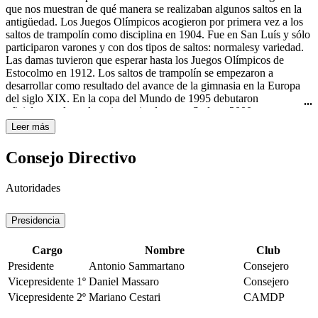
Curtis todavía usaba el nombre "rhythmic swimming" (natación
que nos muestran de qué manera se realizaban algunos saltos en la
rítmica) en su libro Rhythmic Swimming: A Source Book of
antigüedad. Los Juegos Olímpicos acogieron por primera vez a los
Synchronized Swimming and Water Pageantry (Minneapolis:
saltos de trampolín como disciplina en 1904. Fue en San Luís y sólo
Burgess Publishing Co., 1936). A pesar de esto, fue en Estados
participaron varones y con dos tipos de saltos: normalesy variedad.
Unidos de América donde obtuvo mayor importancia y
Las damas tuvieron que esperar hasta los Juegos Olímpicos de
trascendencia con las películas de Esther Williams, famosa actriz de
Estocolmo en 1912. Los saltos de trampolín se empezaron a
Hollywood y nadadora. A ella se le atribuye ser la gran impulsora de
desarrollar como resultado del avance de la gimnasia en la Europa
este deporte, por haberlo hecho famoso en sus películas de los años
del siglo XIX. En la copa del Mundo de 1995 debutaron
40 y 50 del siglo XX, haciéndolo llegar a todo el mundo. La
oficialmente los saltos sincronizados y en Sydney 2000 se
natación sincronizada femenina es deporte olímpico desde los
estrenaron como disciplina olímpica.
Leer más
Juegos Olímpicos de Los Ángeles en 1984.
Consejo Directivo
Autoridades
Presidencia
Cargo
Nombre
Club
Presidente
Antonio Sammartano
Consejero
Vicepresidente 1º
Daniel Massaro
Consejero
Vicepresidente 2º
Mariano Cestari
CAMDP