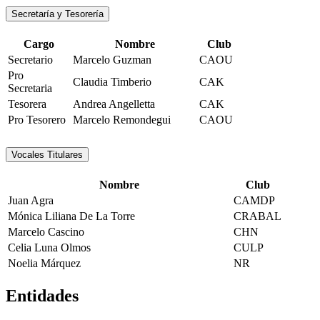
Secretaría y Tesorería
Cargo
Nombre
Club
Secretario
Marcelo Guzman
CAOU
Pro
Claudia Timberio
CAK
Secretaria
Tesorera
Andrea Angelletta
CAK
Pro Tesorero
Marcelo Remondegui
CAOU
Vocales Titulares
Nombre
Club
Juan Agra
CAMDP
Mónica Liliana De La Torre
CRABAL
Marcelo Cascino
CHN
Celia Luna Olmos
CULP
Noelia Márquez
NR
Entidades