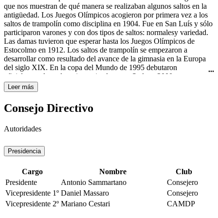
Curtis todavía usaba el nombre "rhythmic swimming" (natación
que nos muestran de qué manera se realizaban algunos saltos en la
rítmica) en su libro Rhythmic Swimming: A Source Book of
antigüedad. Los Juegos Olímpicos acogieron por primera vez a los
Synchronized Swimming and Water Pageantry (Minneapolis:
saltos de trampolín como disciplina en 1904. Fue en San Luís y sólo
Burgess Publishing Co., 1936). A pesar de esto, fue en Estados
participaron varones y con dos tipos de saltos: normalesy variedad.
Unidos de América donde obtuvo mayor importancia y
Las damas tuvieron que esperar hasta los Juegos Olímpicos de
trascendencia con las películas de Esther Williams, famosa actriz de
Estocolmo en 1912. Los saltos de trampolín se empezaron a
Hollywood y nadadora. A ella se le atribuye ser la gran impulsora de
desarrollar como resultado del avance de la gimnasia en la Europa
este deporte, por haberlo hecho famoso en sus películas de los años
del siglo XIX. En la copa del Mundo de 1995 debutaron
40 y 50 del siglo XX, haciéndolo llegar a todo el mundo. La
oficialmente los saltos sincronizados y en Sydney 2000 se
natación sincronizada femenina es deporte olímpico desde los
estrenaron como disciplina olímpica.
Leer más
Juegos Olímpicos de Los Ángeles en 1984.
Consejo Directivo
Autoridades
Presidencia
Cargo
Nombre
Club
Presidente
Antonio Sammartano
Consejero
Vicepresidente 1º
Daniel Massaro
Consejero
Vicepresidente 2º
Mariano Cestari
CAMDP