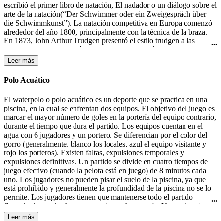
escribió el primer libro de natación, El nadador o un diálogo sobre el
arte de la natación(“Der Schwimmer oder ein Zweigespräch über
die Schwimmkunst”). La natación competitiva en Europa comenzó
alrededor del año 1800, principalmente con la técnica de la braza.
En 1873, John Arthur Trudgen presentó el estilo trudgen a las
competiciones de natación de Occidente, después de copiar el estilo
crol utilizado por los nativos americanos. Debido a la indiferencia
Leer más
británica para las salpicaduras, Trudgen empleó una patada de tijera
en lugar de la patada de estilo crol. La natación formó parte de los
Polo Acuático
primeros Juegos Olímpicos modernos en 1896 en Atenas. En 1902
Richard Cavill introdujo el estilo crol en el mundo occidental. En
El waterpolo o polo acuático es un deporte que se practica en una
1908, se creo la Federación Internacional de Natación (FINA). El
piscina, en la cual se enfrentan dos equipos. El objetivo del juego es
estilo mariposa fue desarrollado en la década de 1930 y fue en un
marcar el mayor número de goles en la portería del equipo contrario,
primer momento una variante del estilo braza, hasta que fue
durante el tiempo que dura el partido. Los equipos cuentan en el
aceptado como un estilo independiente en 1952.
agua con 6 jugadores y un portero. Se diferencian por el color del
gorro (generalmente, blanco los locales, azul el equipo visitante y
rojo los porteros). Existen faltas, expulsiones temporales y
expulsiones definitivas. Un partido se divide en cuatro tiempos de
juego efectivo (cuando la pelota está en juego) de 8 minutos cada
uno. Los jugadores no pueden pisar el suelo de la piscina, ya que
está prohibido y generalmente la profundidad de la piscina no se lo
permite. Los jugadores tienen que mantenerse todo el partido
flotando, lo que les hace consumir mucha energía. Un equipo tiene
30 segundos de posesión de la pelota para efectuar un lanzamiento a
Leer más