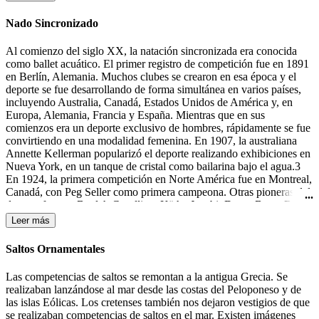
la portería contraria.
Nado Sincronizado
Al comienzo del siglo XX, la natación sincronizada era conocida
como ballet acuático. El primer registro de competición fue en 1891
en Berlín, Alemania. Muchos clubes se crearon en esa época y el
deporte se fue desarrollando de forma simultánea en varios países,
incluyendo Australia, Canadá, Estados Unidos de América y, en
Europa, Alemania, Francia y España. Mientras que en sus
comienzos era un deporte exclusivo de hombres, rápidamente se fue
convirtiendo en una modalidad femenina. En 1907, la australiana
Annette Kellerman popularizó el deporte realizando exhibiciones en
Nueva York, en un tanque de cristal como bailarina bajo el agua.3
En 1924, la primera competición en Norte América fue en Montreal,
Canadá, con Peg Seller como primera campeona. Otras pioneras del
deporte fueron: Beulah Gundling, Käthe Jacobi, Dawn Bean, Billie
MacKellar, Teresa Anderson y Gail Johnson. Muchas de las
Leer más
competiciones de esos días todavía se desarrollaban en lagos y ríos.
Durante los años 30 del siglo XX tuvieron lugar las primeras
Saltos Ornamentales
competiciones en Alemania, Canadá y los Estados Unidos.4 En
1933-1934 Katherine Curtis organizó un espectáculo, "The Modern
Las competencias de saltos se remontan a la antigua Grecia. Se
Mermaids" ("Las Sirenas Modernas"), para Feria Mundial en
realizaban lanzándose al mar desde las costas del Peloponeso y de
Chicago, el cual el presentador lo anunció como "natación
las islas Eólicas. Los cretenses también nos dejaron vestigios de que
sincronizada". Ésta fue la primera mención a este término, aunque
se realizaban competencias de saltos en el mar. Existen imágenes