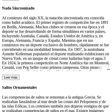
la portería contraria.
Nado Sincronizado
Al comienzo del siglo XX, la natación sincronizada era conocida
como ballet acuático. El primer registro de competición fue en 1891
en Berlín, Alemania. Muchos clubes se crearon en esa época y el
deporte se fue desarrollando de forma simultánea en varios países,
incluyendo Australia, Canadá, Estados Unidos de América y, en
Europa, Alemania, Francia y España. Mientras que en sus
comienzos era un deporte exclusivo de hombres, rápidamente se fue
convirtiendo en una modalidad femenina. En 1907, la australiana
Annette Kellerman popularizó el deporte realizando exhibiciones en
Nueva York, en un tanque de cristal como bailarina bajo el agua.3
En 1924, la primera competición en Norte América fue en Montreal,
Canadá, con Peg Seller como primera campeona. Otras pioneras del
deporte fueron: Beulah Gundling, Käthe Jacobi, Dawn Bean, Billie
MacKellar, Teresa Anderson y Gail Johnson. Muchas de las
Leer más
competiciones de esos días todavía se desarrollaban en lagos y ríos.
Durante los años 30 del siglo XX tuvieron lugar las primeras
Saltos Ornamentales
competiciones en Alemania, Canadá y los Estados Unidos.4 En
1933-1934 Katherine Curtis organizó un espectáculo, "The Modern
Las competencias de saltos se remontan a la antigua Grecia. Se
Mermaids" ("Las Sirenas Modernas"), para Feria Mundial en
realizaban lanzándose al mar desde las costas del Peloponeso y de
Chicago, el cual el presentador lo anunció como "natación
las islas Eólicas. Los cretenses también nos dejaron vestigios de que
sincronizada". Ésta fue la primera mención a este término, aunque
se realizaban competencias de saltos en el mar. Existen imágenes