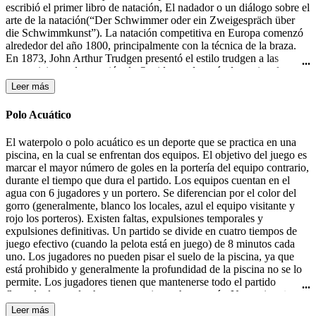
escribió el primer libro de natación, El nadador o un diálogo sobre el
arte de la natación(“Der Schwimmer oder ein Zweigespräch über
die Schwimmkunst”). La natación competitiva en Europa comenzó
alrededor del año 1800, principalmente con la técnica de la braza.
En 1873, John Arthur Trudgen presentó el estilo trudgen a las
competiciones de natación de Occidente, después de copiar el estilo
crol utilizado por los nativos americanos. Debido a la indiferencia
Leer más
británica para las salpicaduras, Trudgen empleó una patada de tijera
en lugar de la patada de estilo crol. La natación formó parte de los
Polo Acuático
primeros Juegos Olímpicos modernos en 1896 en Atenas. En 1902
Richard Cavill introdujo el estilo crol en el mundo occidental. En
El waterpolo o polo acuático es un deporte que se practica en una
1908, se creo la Federación Internacional de Natación (FINA). El
piscina, en la cual se enfrentan dos equipos. El objetivo del juego es
estilo mariposa fue desarrollado en la década de 1930 y fue en un
marcar el mayor número de goles en la portería del equipo contrario,
primer momento una variante del estilo braza, hasta que fue
durante el tiempo que dura el partido. Los equipos cuentan en el
aceptado como un estilo independiente en 1952.
agua con 6 jugadores y un portero. Se diferencian por el color del
gorro (generalmente, blanco los locales, azul el equipo visitante y
rojo los porteros). Existen faltas, expulsiones temporales y
expulsiones definitivas. Un partido se divide en cuatro tiempos de
juego efectivo (cuando la pelota está en juego) de 8 minutos cada
uno. Los jugadores no pueden pisar el suelo de la piscina, ya que
está prohibido y generalmente la profundidad de la piscina no se lo
permite. Los jugadores tienen que mantenerse todo el partido
flotando, lo que les hace consumir mucha energía. Un equipo tiene
30 segundos de posesión de la pelota para efectuar un lanzamiento a
Leer más