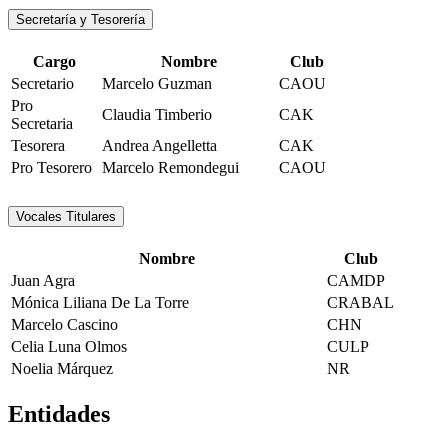
Secretaría y Tesorería
Cargo
Nombre
Club
Secretario
Marcelo Guzman
CAOU
Pro
Claudia Timberio
CAK
Secretaria
Tesorera
Andrea Angelletta
CAK
Pro Tesorero
Marcelo Remondegui
CAOU
Vocales Titulares
Nombre
Club
Juan Agra
CAMDP
Mónica Liliana De La Torre
CRABAL
Marcelo Cascino
CHN
Celia Luna Olmos
CULP
Noelia Márquez
NR
Entidades