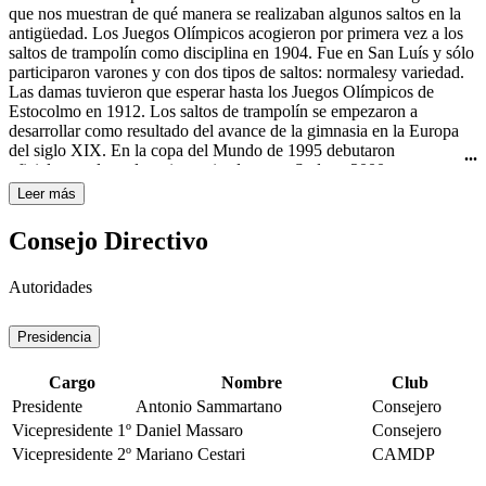
Curtis todavía usaba el nombre "rhythmic swimming" (natación
que nos muestran de qué manera se realizaban algunos saltos en la
rítmica) en su libro Rhythmic Swimming: A Source Book of
antigüedad. Los Juegos Olímpicos acogieron por primera vez a los
Synchronized Swimming and Water Pageantry (Minneapolis:
saltos de trampolín como disciplina en 1904. Fue en San Luís y sólo
Burgess Publishing Co., 1936). A pesar de esto, fue en Estados
participaron varones y con dos tipos de saltos: normalesy variedad.
Unidos de América donde obtuvo mayor importancia y
Las damas tuvieron que esperar hasta los Juegos Olímpicos de
trascendencia con las películas de Esther Williams, famosa actriz de
Estocolmo en 1912. Los saltos de trampolín se empezaron a
Hollywood y nadadora. A ella se le atribuye ser la gran impulsora de
desarrollar como resultado del avance de la gimnasia en la Europa
este deporte, por haberlo hecho famoso en sus películas de los años
del siglo XIX. En la copa del Mundo de 1995 debutaron
40 y 50 del siglo XX, haciéndolo llegar a todo el mundo. La
oficialmente los saltos sincronizados y en Sydney 2000 se
natación sincronizada femenina es deporte olímpico desde los
estrenaron como disciplina olímpica.
Leer más
Juegos Olímpicos de Los Ángeles en 1984.
Consejo Directivo
Autoridades
Presidencia
Cargo
Nombre
Club
Presidente
Antonio Sammartano
Consejero
Vicepresidente 1º
Daniel Massaro
Consejero
Vicepresidente 2º
Mariano Cestari
CAMDP