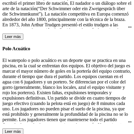
escribió el primer libro de natación, El nadador o un diálogo sobre el
arte de la natación(“Der Schwimmer oder ein Zweigespräch über
die Schwimmkunst”). La natación competitiva en Europa comenzó
alrededor del año 1800, principalmente con la técnica de la braza.
En 1873, John Arthur Trudgen presentó el estilo trudgen a las
competiciones de natación de Occidente, después de copiar el estilo
crol utilizado por los nativos americanos. Debido a la indiferencia
Leer más
británica para las salpicaduras, Trudgen empleó una patada de tijera
en lugar de la patada de estilo crol. La natación formó parte de los
Polo Acuático
primeros Juegos Olímpicos modernos en 1896 en Atenas. En 1902
Richard Cavill introdujo el estilo crol en el mundo occidental. En
El waterpolo o polo acuático es un deporte que se practica en una
1908, se creo la Federación Internacional de Natación (FINA). El
piscina, en la cual se enfrentan dos equipos. El objetivo del juego es
estilo mariposa fue desarrollado en la década de 1930 y fue en un
marcar el mayor número de goles en la portería del equipo contrario,
primer momento una variante del estilo braza, hasta que fue
durante el tiempo que dura el partido. Los equipos cuentan en el
aceptado como un estilo independiente en 1952.
agua con 6 jugadores y un portero. Se diferencian por el color del
gorro (generalmente, blanco los locales, azul el equipo visitante y
rojo los porteros). Existen faltas, expulsiones temporales y
expulsiones definitivas. Un partido se divide en cuatro tiempos de
juego efectivo (cuando la pelota está en juego) de 8 minutos cada
uno. Los jugadores no pueden pisar el suelo de la piscina, ya que
está prohibido y generalmente la profundidad de la piscina no se lo
permite. Los jugadores tienen que mantenerse todo el partido
flotando, lo que les hace consumir mucha energía. Un equipo tiene
30 segundos de posesión de la pelota para efectuar un lanzamiento a
Leer más