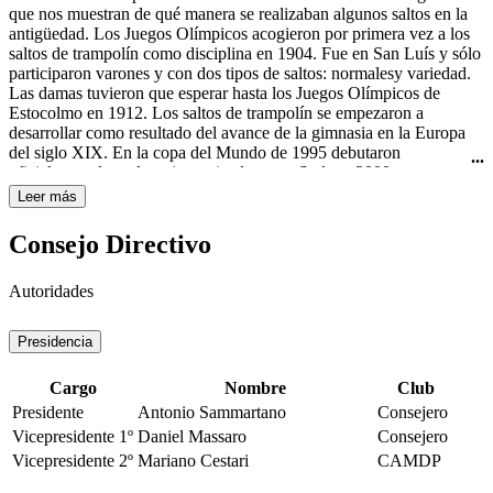
Curtis todavía usaba el nombre "rhythmic swimming" (natación
que nos muestran de qué manera se realizaban algunos saltos en la
rítmica) en su libro Rhythmic Swimming: A Source Book of
antigüedad. Los Juegos Olímpicos acogieron por primera vez a los
Synchronized Swimming and Water Pageantry (Minneapolis:
saltos de trampolín como disciplina en 1904. Fue en San Luís y sólo
Burgess Publishing Co., 1936). A pesar de esto, fue en Estados
participaron varones y con dos tipos de saltos: normalesy variedad.
Unidos de América donde obtuvo mayor importancia y
Las damas tuvieron que esperar hasta los Juegos Olímpicos de
trascendencia con las películas de Esther Williams, famosa actriz de
Estocolmo en 1912. Los saltos de trampolín se empezaron a
Hollywood y nadadora. A ella se le atribuye ser la gran impulsora de
desarrollar como resultado del avance de la gimnasia en la Europa
este deporte, por haberlo hecho famoso en sus películas de los años
del siglo XIX. En la copa del Mundo de 1995 debutaron
40 y 50 del siglo XX, haciéndolo llegar a todo el mundo. La
oficialmente los saltos sincronizados y en Sydney 2000 se
natación sincronizada femenina es deporte olímpico desde los
estrenaron como disciplina olímpica.
Leer más
Juegos Olímpicos de Los Ángeles en 1984.
Consejo Directivo
Autoridades
Presidencia
Cargo
Nombre
Club
Presidente
Antonio Sammartano
Consejero
Vicepresidente 1º
Daniel Massaro
Consejero
Vicepresidente 2º
Mariano Cestari
CAMDP