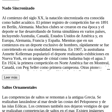
la portería contraria.
Nado Sincronizado
Al comienzo del siglo XX, la natación sincronizada era conocida
como ballet acuático. El primer registro de competición fue en 1891
en Berlín, Alemania. Muchos clubes se crearon en esa época y el
deporte se fue desarrollando de forma simultánea en varios países,
incluyendo Australia, Canadá, Estados Unidos de América y, en
Europa, Alemania, Francia y España. Mientras que en sus
comienzos era un deporte exclusivo de hombres, rápidamente se fue
convirtiendo en una modalidad femenina. En 1907, la australiana
Annette Kellerman popularizó el deporte realizando exhibiciones en
Nueva York, en un tanque de cristal como bailarina bajo el agua.3
En 1924, la primera competición en Norte América fue en Montreal,
Canadá, con Peg Seller como primera campeona. Otras pioneras del
deporte fueron: Beulah Gundling, Käthe Jacobi, Dawn Bean, Billie
MacKellar, Teresa Anderson y Gail Johnson. Muchas de las
Leer más
competiciones de esos días todavía se desarrollaban en lagos y ríos.
Durante los años 30 del siglo XX tuvieron lugar las primeras
Saltos Ornamentales
competiciones en Alemania, Canadá y los Estados Unidos.4 En
1933-1934 Katherine Curtis organizó un espectáculo, "The Modern
Las competencias de saltos se remontan a la antigua Grecia. Se
Mermaids" ("Las Sirenas Modernas"), para Feria Mundial en
realizaban lanzándose al mar desde las costas del Peloponeso y de
Chicago, el cual el presentador lo anunció como "natación
las islas Eólicas. Los cretenses también nos dejaron vestigios de que
sincronizada". Ésta fue la primera mención a este término, aunque
se realizaban competencias de saltos en el mar. Existen imágenes