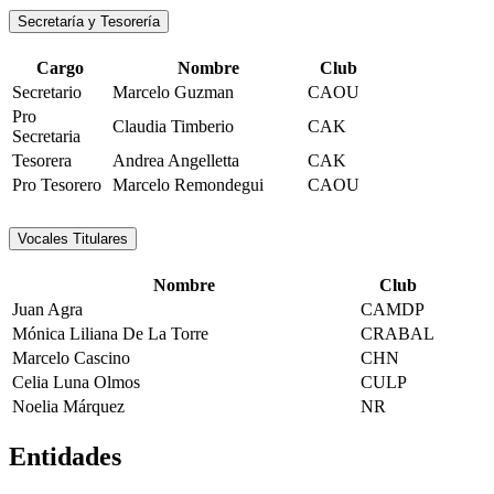
Secretaría y Tesorería
Cargo
Nombre
Club
Secretario
Marcelo Guzman
CAOU
Pro
Claudia Timberio
CAK
Secretaria
Tesorera
Andrea Angelletta
CAK
Pro Tesorero
Marcelo Remondegui
CAOU
Vocales Titulares
Nombre
Club
Juan Agra
CAMDP
Mónica Liliana De La Torre
CRABAL
Marcelo Cascino
CHN
Celia Luna Olmos
CULP
Noelia Márquez
NR
Entidades