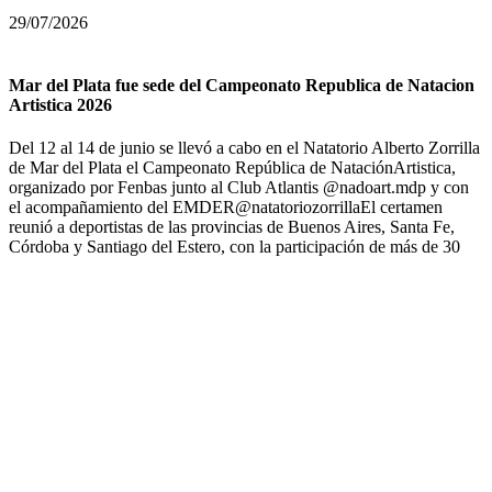
29/07/2026
Mar del Plata fue sede del Campeonato Republica de Natacion
Artistica 2026
Del 12 al 14 de junio se llevó a cabo en el Natatorio Alberto Zorrilla
de Mar del Plata el Campeonato República de NataciónArtistica,
organizado por Fenbas junto al Club Atlantis @nadoart.mdp y con
el acompañamiento del EMDER@natatoriozorrillaEl certamen
reunió a deportistas de las provincias de Buenos Aires, Santa Fe,
Córdoba y Santiago del Estero, con la participación de más de 30
nadadoras marplatenses en las categorías Infantil, Juvenil, Junior y
Senior.Podios generales:GER Rosario - 292 puntos @gersincroClub
Atlantis Mar del Plata - 241 puntos @nadoart.mdp3Nademos - 206
puntos @nademosargentina
23/06/2026
Campeonato República de Natación Artística
Del 12 al 14 de junio, el Natatorio Alberto Zorrilla será sede de una
nueva edición del Campeonato República de NataciónArtística, uno