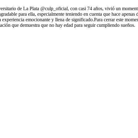
itario de La Plata @culp_oficial, con casi 74 años, vivió un momento
agradable para ella, especialmente teniendo en cuenta que hace apena
na experiencia emocionante y llena de significado.Para cerrar este mome
atación que demuestra que no hay edad para seguir cumpliendo sueños.